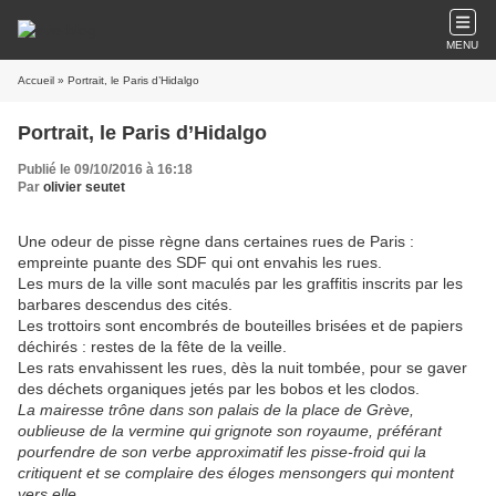
MENU
Accueil
» Portrait, le Paris d’Hidalgo
Portrait, le Paris d’Hidalgo
Publié le 09/10/2016 à 16:18
Par
olivier seutet
Une odeur de pisse règne dans certaines rues de Paris :
empreinte puante des SDF qui ont envahis les rues.
Les murs de la ville sont maculés par les graffitis inscrits par les
barbares descendus des cités.
Les trottoirs sont encombrés de bouteilles brisées et de papiers
déchirés : restes de la fête de la veille.
Les rats envahissent les rues, dès la nuit tombée, pour se gaver
des déchets organiques jetés par les bobos et les clodos.
La mairesse trône dans son palais de la place de Grève,
oublieuse de la vermine qui grignote son royaume, préférant
pourfendre de son verbe approximatif les pisse-froid qui la
critiquent et se complaire des éloges mensongers qui montent
vers elle.