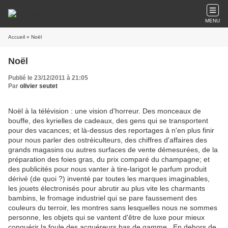
MENU
Accueil
» Noël
Noël
Publié le 23/12/2011 à 21:05
Par
olivier seutet
Noël à la télévision : une vision d'horreur. Des monceaux de
bouffe, des kyrielles de cadeaux, des gens qui se transportent
pour des vacances; et là-dessus des reportages à n'en plus finir
pour nous parler des ostréiculteurs, des chiffres d'affaires des
grands magasins ou autres surfaces de vente démesurées, de la
préparation des foies gras, du prix comparé du champagne; et
des publicités pour nous vanter à tire-larigot le parfum produit
dérivé (de quoi ?) inventé par toutes les marques imaginables,
les jouets électronisés pour abrutir au plus vite les charmants
bambins, le fromage industriel qui se pare faussement des
couleurs du terroir, les montres sans lesquelles nous ne sommes
personne, les objets qui se vantent d'être de luxe pour mieux
conquérir la foule des acquéreurs bas de gamme. En dehors de