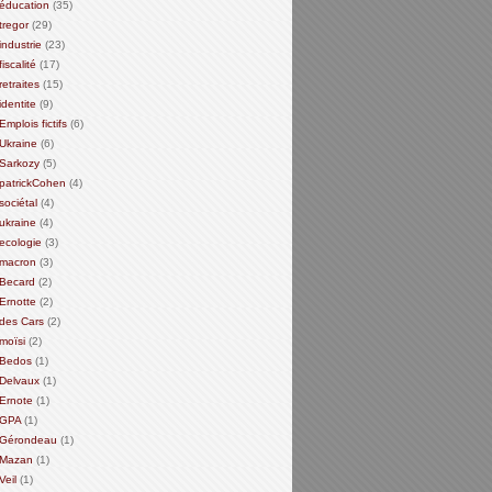
éducation
(35)
tregor
(29)
industrie
(23)
fiscalité
(17)
retraites
(15)
identite
(9)
Emplois fictifs
(6)
Ukraine
(6)
Sarkozy
(5)
patrickCohen
(4)
sociétal
(4)
ukraine
(4)
ecologie
(3)
macron
(3)
Becard
(2)
Ernotte
(2)
des Cars
(2)
moïsi
(2)
Bedos
(1)
Delvaux
(1)
Ernote
(1)
GPA
(1)
Gérondeau
(1)
Mazan
(1)
Veil
(1)