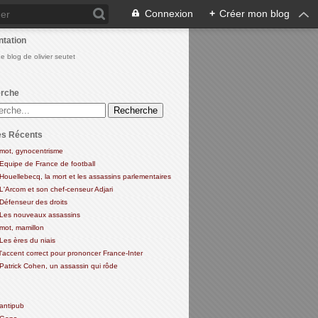
Connexion
+
Créer mon blog
ntation
Le blog de olivier seutet
rche
es Récents
mot, gynocentrisme
Equipe de France de football
Houellebecq, la mort et les assassins parlementaires
L'Arcom et son chef-censeur Adjari
Défenseur des droits
Les nouveaux assassins
mot, mamillon
Les ères du niais
l'accent correct pour prononcer France-Inter
Patrick Cohen, un assassin qui rôde
antipub