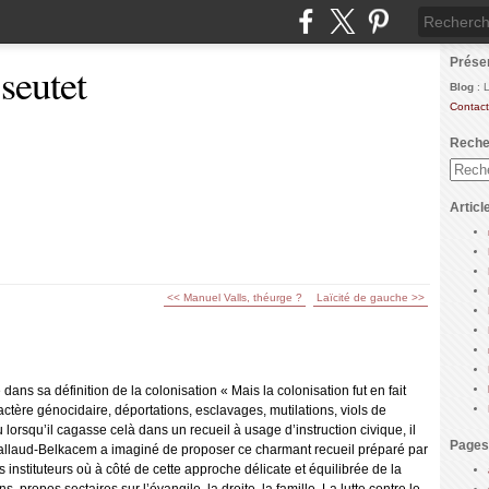
Prése
 seutet
Blog
: 
Contact
Reche
Articl
<< Manuel Valls, théurge ?
Laïcité de gauche >>
ns sa définition de la colonisation « Mais la colonisation fut en fait
ctère génocidaire, déportations, esclavages, mutilations, viols de
 lorsqu’il cagasse celà dans un recueil à usage d’instruction civique, il
Pages
allaud-Belkacem a imaginé de proposer ce charmant recueil préparé par
instituteurs où à côté de cette approche délicate et équilibrée de la