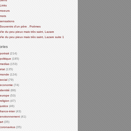
Gens
Links
moeurs
mots
sensations
Souvenirs d'un père . Poèmes
Vie du peu pieux mais très saint, Lazare
Vie du peu pieux mais très saint, Lazare suite 1
ories
portrait
(214)
politique
(185)
medias
(153)
etat
(135)
monde
(124)
social
(79)
economie
(74)
identité
(68)
europe
(53)
religion
(47)
justice
(46)
france-inter
(43)
environnement
(41)
art
(35)
coronavirus
(35)