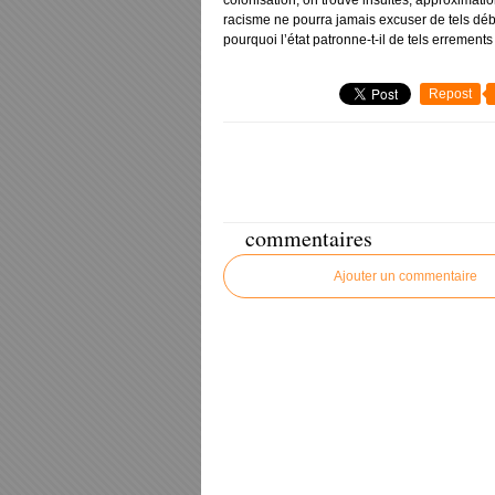
colonisation, on trouve insultes, approximations
racisme ne pourra jamais excuser de tels débo
pourquoi l’état patronne-t-il de tels errements 
Repost
commentaires
Ajouter un commentaire