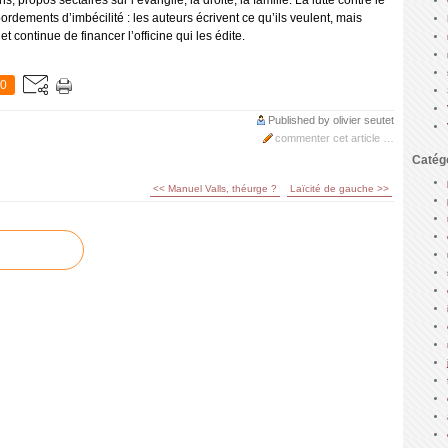
, propos sectaires sur l’évangile, la droite, la famille. La lutte contre le
rdements d’imbécilité : les auteurs écrivent ce qu’ils veulent, mais
et continue de financer l’officine qui les édite.
0
Published by olivier seutet
commenter cet article
…
Catég
<< Manuel Valls, théurge ?
Laïcité de gauche >>