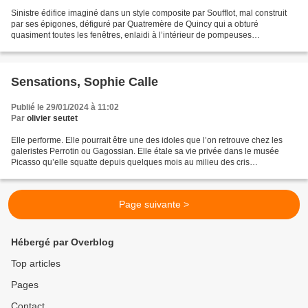
Sinistre édifice imaginé dans un style composite par Soufflot, mal construit
par ses épigones, défiguré par Quatremère de Quincy qui a obturé
quasiment toutes les fenêtres, enlaidi à l’intérieur de pompeuses
décorations peintes par les illustres Paul-Joseph...
Sensations, Sophie Calle
Publié le 29/01/2024 à 11:02
Par
olivier seutet
Elle performe. Elle pourrait être une des idoles que l’on retrouve chez les
galeristes Perrotin ou Gagossian. Elle étale sa vie privée dans le musée
Picasso qu’elle squatte depuis quelques mois au milieu des cris
d’admiration de toutes la bonne société...
Page suivante >
Hébergé par Overblog
Top articles
Pages
Contact