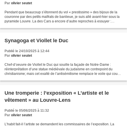
Par
olivier seutet
Pendant que beaucoup s’étonnent du vol « prestissimo » des bijoux de la
couronne par des petits malfrats de banlieue, je suis allé avant-hier sous la
pyramide Louvre. La des Cars a encore d’autre reproches à essuyer :
spectacle navrant de la queue de...
Synagoga et Viollet le Duc
Publié le 24/10/2025 à 12:44
Par
olivier seutet
Chef-d’oeuvre de Viollet le Duc qui souille la façade de Notre-Dame :
réinterprétation d’une statue médiévale du judaïsme en contrepoint du
christianisme; mais cet exalté de l’antisémitisme remplace le voile qui couvre
les yeux fragiles d’une fille de...
Une tromperie : l’exposition « L’artiste et le
vêtement » au Louvre-Lens
Publié le 05/06/2025 à 11:32
Par
olivier seutet
L’habit fait-il l’artiste se demandent les commissaires de l’exposition. La