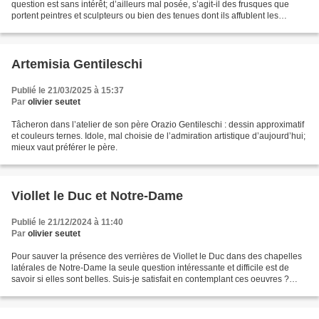
question est sans intérêt; d’ailleurs mal posée, s’agit-il des frusques que
portent peintres et sculpteurs ou bien des tenues dont ils affublent les
personnages qu’ils créent...
Artemisia Gentileschi
Publié le 21/03/2025 à 15:37
Par
olivier seutet
Tâcheron dans l’atelier de son père Orazio Gentileschi : dessin approximatif
et couleurs ternes. Idole, mal choisie de l’admiration artistique d’aujourd’hui;
mieux vaut préférer le père.
Viollet le Duc et Notre-Dame
Publié le 21/12/2024 à 11:40
Par
olivier seutet
Pour sauver la présence des verrières de Viollet le Duc dans des chapelles
latérales de Notre-Dame la seule question intéressante et difficile est de
savoir si elles sont belles. Suis-je satisfait en contemplant ces oeuvres ?
Non. Sont-elles originales...