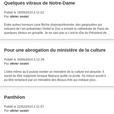
Quelques vitraux de Notre-Dame
Publié le 18/09/2024 à 11:22
Par
olivier seutet
Entre autres horreurs (une flèche disproportionnée, des gargouilles qui
relèvent de l’art antisémite) Viollet le Duc a enlaidi la cathédrale de Paris de
quelques vitraux en grisaille. Je ne sais pas si c’est le rôle du Président de la
République de décider...
Pour une abrogation du ministère de la culture
Publié le 30/06/2024 à 12:39
Par
olivier seutet
L’idée même qu’il puisse exister un ministère de la culture est absurde. Il
aurait du être supprimé lorsque Malraux quitta ce poste. Au mieux aurait-il
pu être remplacé par un ministère des Beaux-Arts qui indique plus
humblement qu’il n’a pour unique...
Panthéon
Publié le 22/02/2024 à 11:47
Par
olivier seutet