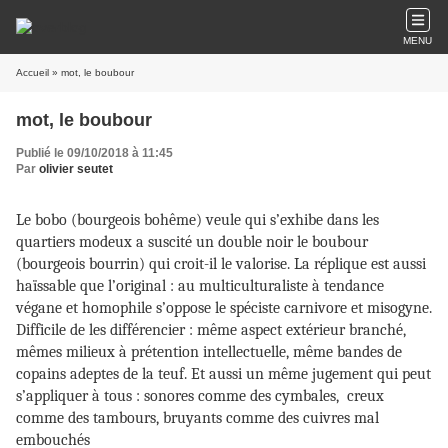
MENU
Accueil
» mot, le boubour
mot, le boubour
Publié le 09/10/2018 à 11:45
Par
olivier seutet
Le bobo (bourgeois bohême) veule qui s’exhibe dans les
quartiers modeux a suscité un double noir le boubour
(bourgeois bourrin) qui croit-il le valorise. La réplique est aussi
haïssable que l’original : au multiculturaliste à tendance
végane et homophile s’oppose le spéciste carnivore et misogyne.
Difficile de les différencier : même aspect extérieur branché,
mêmes milieux à prétention intellectuelle, même bandes de
copains adeptes de la teuf. Et aussi un même jugement qui peut
s’appliquer à tous : sonores comme des cymbales, creux
comme des tambours, bruyants comme des cuivres mal
embouchés