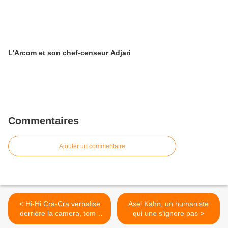
L'Arcom et son chef-censeur Adjari
Commentaires
Ajouter un commentaire
< Hi-Hi Cra-Cra verbalise
Axel Kahn, un humaniste
derrière la camera, tome
qui une s'ignore pas >
n+8