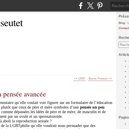
Prése
 seutet
Blog
: 
Contact
Reche
Articl
<< CRIF
Brune Poirson >>
la pensée avancée
mentaire qu’elle voulait voir figurer sur un formulaire de l’éducation
2 plutôt que ceux de père et mère symboles d’une
pensée un peu
er comme dépassées les idées de père et de mère, de masculin et de
ment par un ovule et un spermatozoïde.
Pages
jà aboli la reproduction sexuée ?
ut de la LGBTphilie qu’elle voudrait nous persuader que des