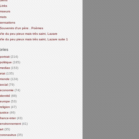
Gens
Links
moeurs
mots
sensations
Souvenirs d'un père . Poèmes
Vie du peu pieux mais très saint, Lazare
Vie du peu pieux mais très saint, Lazare suite 1
ories
portrait
(214)
politique
(185)
medias
(153)
etat
(135)
monde
(124)
social
(79)
economie
(74)
identité
(68)
europe
(53)
religion
(47)
justice
(46)
france-inter
(43)
environnement
(41)
art
(35)
coronavirus
(35)