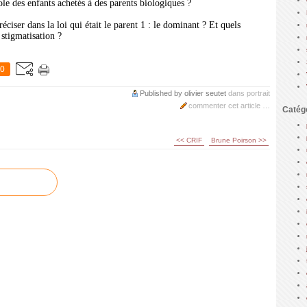
le des enfants achetés à des parents biologiques ?
réciser dans la loi qui était le parent 1 : le dominant ? Et quels
 stigmatisation ?
0
Published by olivier seutet
dans
portrait
commenter cet article
…
Catég
<< CRIF
Brune Poirson >>