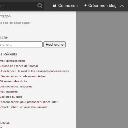
Connexion
+
Créer mon blog
ntation
Le blog de olivier seutet
rche
es Récents
mot, gynocentrisme
Equipe de France de football
Houellebecq, la mort et les assassins parlementaires
L'Arcom et son chef-censeur Adjari
Défenseur des droits
Les nouveaux assassins
mot, mamillon
Les ères du niais
l'accent correct pour prononcer France-Inter
Patrick Cohen, un assassin qui rôde
antipub