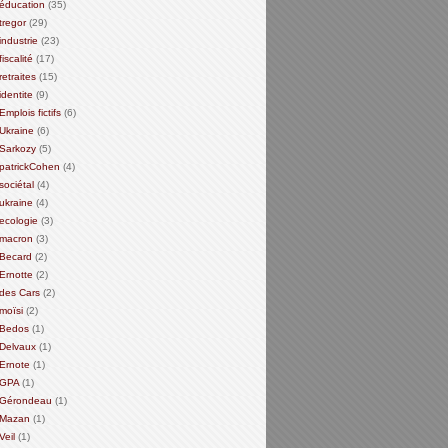
éducation
(35)
tregor
(29)
industrie
(23)
fiscalité
(17)
retraites
(15)
identite
(9)
Emplois fictifs
(6)
Ukraine
(6)
Sarkozy
(5)
patrickCohen
(4)
sociétal
(4)
ukraine
(4)
ecologie
(3)
macron
(3)
Becard
(2)
Ernotte
(2)
des Cars
(2)
moïsi
(2)
Bedos
(1)
Delvaux
(1)
Ernote
(1)
GPA
(1)
Gérondeau
(1)
Mazan
(1)
Veil
(1)