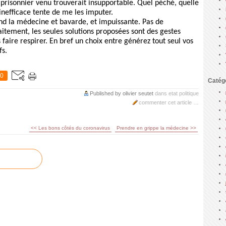
 prisonnier venu trouverait insupportable. Quel péché, quelle
inefficace tente de me les imputer.
nd la médecine et bavarde, et impuissante. Pas de
itement, les seules solutions proposées sont des gestes
faire respirer. En bref un choix entre générez tout seul vos
fs.
0
Catég
Published by olivier seutet
dans
etat
politique
commenter cet article
…
<< Les bons côtés du coronavirus
Prendre en grippe la médecine >>