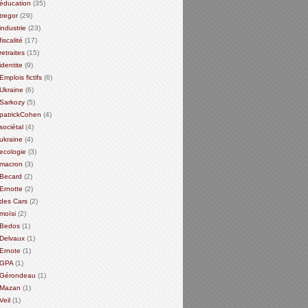
éducation
(35)
tregor
(29)
industrie
(23)
fiscalité
(17)
retraites
(15)
identite
(9)
Emplois fictifs
(6)
Ukraine
(6)
Sarkozy
(5)
patrickCohen
(4)
sociétal
(4)
ukraine
(4)
ecologie
(3)
macron
(3)
Becard
(2)
Ernotte
(2)
des Cars
(2)
moïsi
(2)
Bedos
(1)
Delvaux
(1)
Ernote
(1)
GPA
(1)
Gérondeau
(1)
Mazan
(1)
Veil
(1)