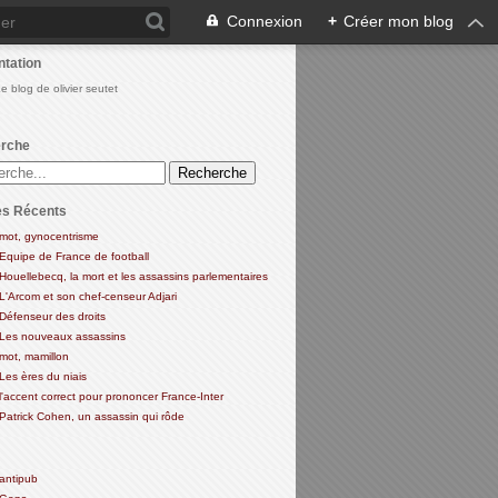
Connexion
+
Créer mon blog
ntation
Le blog de olivier seutet
rche
es Récents
mot, gynocentrisme
Equipe de France de football
Houellebecq, la mort et les assassins parlementaires
L'Arcom et son chef-censeur Adjari
Défenseur des droits
Les nouveaux assassins
mot, mamillon
Les ères du niais
l'accent correct pour prononcer France-Inter
Patrick Cohen, un assassin qui rôde
antipub