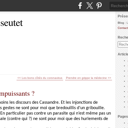
Prése
 seutet
Blog
: 
Contact
Reche
Articl
<< Les bons côtés du coronavirus
Prendre en grippe la médecine >>
impuissants ?
ins les discours des Cassandre. Et les injonctions de
 gestes ne sont pour moi que bredouillis d’un gribouille.
 En particulier pas contre un parasite qui n’est même pas un
Pages
onale (contre qui ?) ne sont pour moi que des hurlements de