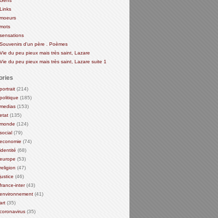
Gens
Links
moeurs
mots
sensations
Souvenirs d'un père . Poèmes
Vie du peu pieux mais très saint, Lazare
Vie du peu pieux mais très saint, Lazare suite 1
ories
portrait
(214)
politique
(185)
medias
(153)
etat
(135)
monde
(124)
social
(79)
economie
(74)
identité
(68)
europe
(53)
religion
(47)
justice
(46)
france-inter
(43)
environnement
(41)
art
(35)
coronavirus
(35)