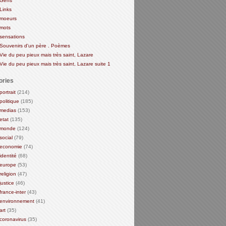
Gens
Links
moeurs
mots
sensations
Souvenirs d'un père . Poèmes
Vie du peu pieux mais très saint, Lazare
Vie du peu pieux mais très saint, Lazare suite 1
ories
portrait
(214)
politique
(185)
medias
(153)
etat
(135)
monde
(124)
social
(79)
economie
(74)
identité
(68)
europe
(53)
religion
(47)
justice
(46)
france-inter
(43)
environnement
(41)
art
(35)
coronavirus
(35)