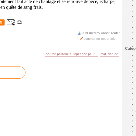
oitement fait acte de chantage et se retrouve dépecé, écharpé,
 en quête de sang frais.
0
Published by olivier seutet
commenter cet article
…
Catég
<< Une politique européenne pour...
mot, clan >>