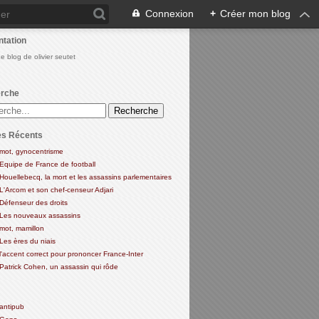
Connexion
+
Créer mon blog
ntation
Le blog de olivier seutet
rche
es Récents
mot, gynocentrisme
Equipe de France de football
Houellebecq, la mort et les assassins parlementaires
L'Arcom et son chef-censeur Adjari
Défenseur des droits
Les nouveaux assassins
mot, mamillon
Les ères du niais
l'accent correct pour prononcer France-Inter
Patrick Cohen, un assassin qui rôde
antipub