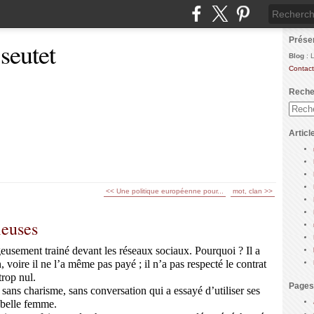
Prése
 seutet
Blog
: 
Contact
Reche
Articl
<< Une politique européenne pour...
mot, clan >>
leuses
eusement trainé devant les réseaux sociaux. Pourquoi ? Il a
 voire il ne l’a même pas payé ; il n’a pas respecté le contrat
trop nul.
Pages
 sans charisme, sans conversation qui a essayé d’utiliser ses
e belle femme.