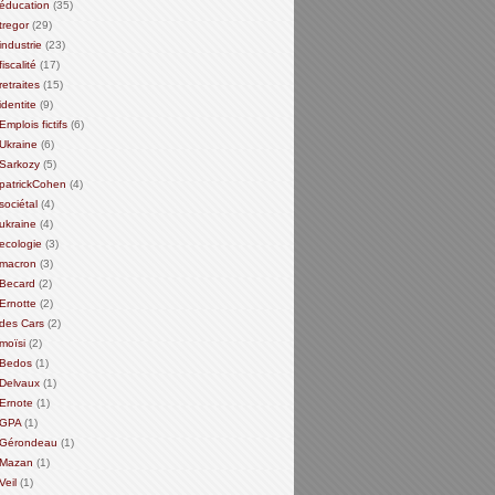
éducation
(35)
tregor
(29)
industrie
(23)
fiscalité
(17)
retraites
(15)
identite
(9)
Emplois fictifs
(6)
Ukraine
(6)
Sarkozy
(5)
patrickCohen
(4)
sociétal
(4)
ukraine
(4)
ecologie
(3)
macron
(3)
Becard
(2)
Ernotte
(2)
des Cars
(2)
moïsi
(2)
Bedos
(1)
Delvaux
(1)
Ernote
(1)
GPA
(1)
Gérondeau
(1)
Mazan
(1)
Veil
(1)