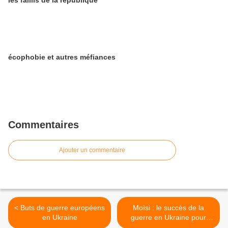
les faillis de la république
écophobie et autres méfiances
Commentaires
Ajouter un commentaire
< Buts de guerre européens
Moïsi : le succès de la
en Ukraine
guerre en Ukraine pour
l'Occident >