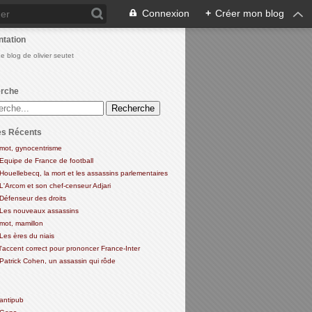
Connexion
+
Créer mon blog
ntation
Le blog de olivier seutet
rche
es Récents
mot, gynocentrisme
Equipe de France de football
Houellebecq, la mort et les assassins parlementaires
L'Arcom et son chef-censeur Adjari
Défenseur des droits
Les nouveaux assassins
mot, mamillon
Les ères du niais
l'accent correct pour prononcer France-Inter
Patrick Cohen, un assassin qui rôde
antipub