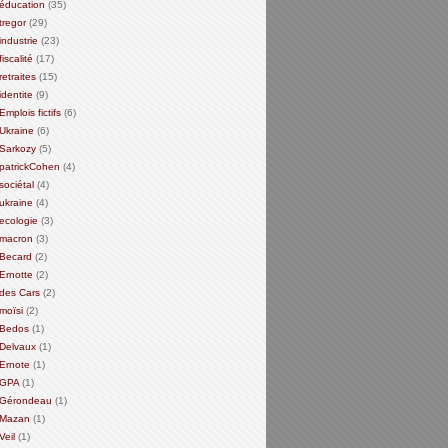
éducation
(35)
tregor
(29)
industrie
(23)
fiscalité
(17)
retraites
(15)
identite
(9)
Emplois fictifs
(6)
Ukraine
(6)
Sarkozy
(5)
patrickCohen
(4)
sociétal
(4)
ukraine
(4)
ecologie
(3)
macron
(3)
Becard
(2)
Ernotte
(2)
des Cars
(2)
moïsi
(2)
Bedos
(1)
Delvaux
(1)
Ernote
(1)
GPA
(1)
Gérondeau
(1)
Mazan
(1)
Veil
(1)