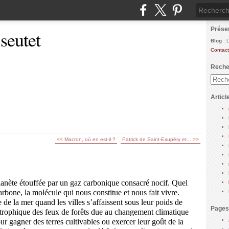
Prése
 seutet
Blog
: 
Contact
Reche
Articl
<< Macron, où en est-il ?
Patrick de Saint-Exupéry et... >>
planète étouffée par un gaz carbonique consacré nocif. Quel
arbone, la molécule qui nous constitue et nous fait vivre.
de la mer quand les villes s’affaissent sous leur poids de
Pages
astrophique des feux de forêts due au changement climatique
ur gagner des terres cultivables ou exercer leur goût de la