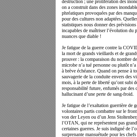
destruction ; une prolifération des in
on a construit dans des zones inondables
phréatiques provoquées par des manques 
pour des cultures non adaptées. Quelles
statistiques nous donner des prévision
incapables de maîtriser l’évolution du p
nuances que diable !
Je fatigue de la guerre contre la COVI
la mort de grands vieillards et de grand
prouver : la comparaison du nombre de
microbe n’a tué personne ou plutôt n’a
à brève échéance. Quand on pense à tou
sauvagerie de la conduite envers des vi
mois, à la perte de liberté qu’ont subi 
responsabilité future, enfumés par des 
hallucinant d’une perte de sang-froid.
Je fatigue de l’exaltation guerrière de g
volontaires partis combattre sur le fron
von der Leyen ou d’un Jens Stoltenber
l’OTAN, qui ne représentent pas grand
certaines guerres. Je suis indigné de l
surprenante mansuétude pour les chefs