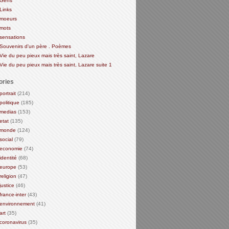
Gens
Links
moeurs
mots
sensations
Souvenirs d'un père . Poèmes
Vie du peu pieux mais très saint, Lazare
Vie du peu pieux mais très saint, Lazare suite 1
ories
portrait
(214)
politique
(185)
medias
(153)
etat
(135)
monde
(124)
social
(79)
economie
(74)
identité
(68)
europe
(53)
religion
(47)
justice
(46)
france-inter
(43)
environnement
(41)
art
(35)
coronavirus
(35)