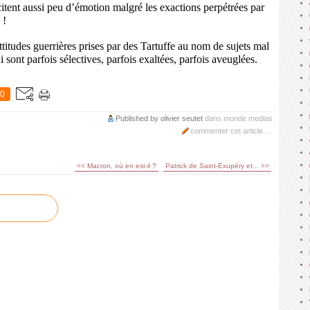
itent aussi peu d’émotion malgré les exactions perpétrées par
 !
ttitudes guerrières prises par des Tartuffe au nom de sujets mal
sont parfois sélectives, parfois exaltées, parfois aveuglées.
0
Published by olivier seutet
dans
monde
medias
commenter cet article
…
<< Macron, où en est-il ?
Patrick de Saint-Exupéry et... >>