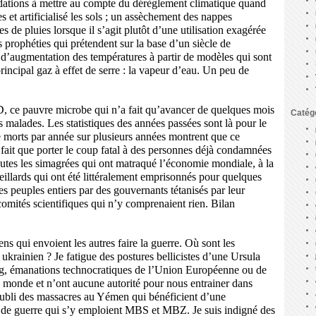
ondations à mettre au compte du dérèglement climatique quand
 et artificialisé les sols ; un assèchement des nappes
de pluies lorsque il s’agit plutôt d’une utilisation exagérée
 prophéties qui prétendent sur la base d’un siècle de
s d’augmentation des températures à partir de modèles qui sont
rincipal gaz à effet de serre : la vapeur d’eau. Un peu de
D, ce pauvre microbe qui n’a fait qu’avancer de quelques mois
Catég
s malades. Les statistiques des années passées sont là pour le
 morts par année sur plusieurs années montrent que ce
 fait que porter le coup fatal à des personnes déjà condamnées
tes les simagrées qui ont matraqué l’économie mondiale, à la
eillards qui ont été littéralement emprisonnés pour quelques
des peuples entiers par des gouvernants tétanisés par leur
comités scientifiques qui n’y comprenaient rien. Bilan
ens qui envoient les autres faire la guerre. Où sont les
t ukrainien ? Je fatigue des postures bellicistes d’une Ursula
g, émanations technocratiques de l’Union Européenne ou de
 monde et n’ont aucune autorité pour nous entrainer dans
’oubli des massacres au Yémen qui bénéficient d’une
 de guerre qui s’y emploient MBS et MBZ. Je suis indigné des