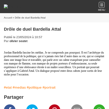
MENU
Accueil
» Drôle de duel Bardella Attal
Drôle de duel Bardella Attal
Publié le 23/05/2024 à 10:57
Par
olivier seutet
Jordan Bardella fascine les médias. Je ne comprends pas pourquoi. Il est l’archétype du
professionnel de la politique, qui n’a jamais rien fait d’autre dans sa vie, qui se complait
dans une image lisse et travaillée, qui parle avec un calme exaspérant pour camoufler
son manque de flamme, son manque de projets porteurs d’enthousiasme, sa seule
expérience d’une obéissance étroite à un maître sourcilleux. Un portrait qui pourrait
s’appliquer à Gabriel Attal. Un dialogue proposé entre deux cabots juste sortis de leur
niche pour l’occasion.
#etat
#medias
#politique
#portrait
Partager