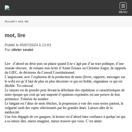
MENU
Accueil
» mot, lire
mot, lire
Publié le 05/07/2024 à 13:03
Par
olivier seutet
Lire : d’abord un désir puis un plaisir quand il ne s’agit pas d’un tract politique, d’une
sourate obscure,
de romans non écrits d’Annie Ernaux ou Christine Angot, de rapports
du GIEC, de décisions du Conseil Constitutionnel.
L’angoissant, avec l’explosion de la production de mots (livres, rapports, messages sur
le web) est qu’il faut de plus en plus discerner ce qui est lisible, stigmatiser ce qui est
illisible. Tri colossal.
Le sinistre est de prendre peur devant la déferlante des répétitions si caractéristiques de
notre époque qui croit qu’une majorité d’opinions exprimées est une preuve de leur
pertinence. Frénésie du nombre.
Le fatigant est l’abus de mots fétiches, la propension à voir des sous-textes partout, la
vulgarité snob des sujets sélectionnés par les grandes âmes. Laissez aller de la
médiocrité.
Une fois dégagée de ces gangues, la lecture est d’abord faire confiance à quelqu’un qui
a su mieux dire, mieux imaginer, mieux trouver que vous. C’est aimer.