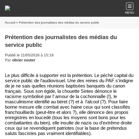
MENU
Accueil
» Prétention des journalistes des médias du service public
Prétention des journalistes des médias du
service public
Publié le 11/05/2026 à 15:18
Par
olivier seutet
Le plus difficile à supporter est la prétention. Le péché capital du
service public de l’audiovisuel. Une des reines du PAF s’indigne
de je ne sais quelles réunions baptisées banquets du canon
français. Sous son égide, la chouette Sintes dénonce le
racisme symbolisé par l’ amour de la cochonnaille (!), le
masculinisme identifié au béret (?) et à
l’alcool (?). Pour faire
bonne mesure elle combat avec haine ceux qui sont classifiés
franchouillards (peut-être et alors ?), elle dénonce des propos
enregistrés en loucedé (tous les moyens sont bons pour les
combattantes du bien), elle insulte de nazis ou d’extrême droite
ceux qui se revendiquent patriotes (sur la base de prétendus
saluts fascistes pas vraiment identifiables).