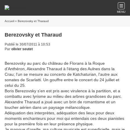
MENU
Accueil
» Berezovsky et Tharaud
Berezovsky et Tharaud
Publié le 30/07/2011 à 10:53
Par
olivier seutet
Berezovsky au parc du château de Florans à la Roque
d'Anthéron, Alexandre Tharaud à l'étang des Aulnes dans la
Crau; l'un se mesure au concerto de Katchaturian, l'autre aux
sonates de Scarlatti. Un gouffre entre le concert du 24 juillet et
celui du 25.
Boris Berezovsky s'en est pris avec virulence à la partition, et a
combattu avec lyrisme au milieu des arbres grandioses du parc.
Alexandre Tharaud a joué avec un brin de romantisme et un
toucher aérien dans un paysage mélancolique.
Adéquation des interprètes, adéquation des lieux pour deux
moments enchanteurs pour moi qui entendais ces deux pianistes
pour la première fois en leur présence physique.
Je manque d'oreille, ma culture musicale est superficielle, mais je