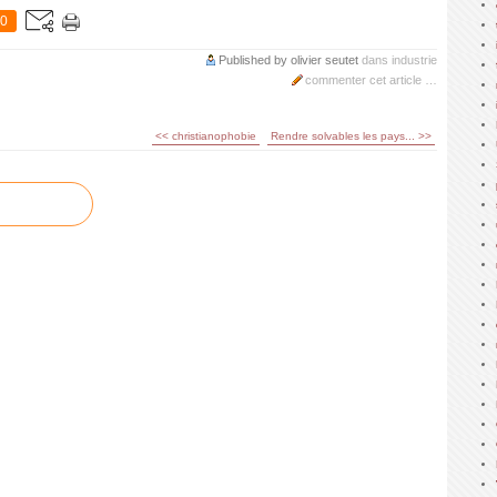
0
Published by olivier seutet
dans
industrie
commenter cet article
…
<< christianophobie
Rendre solvables les pays... >>