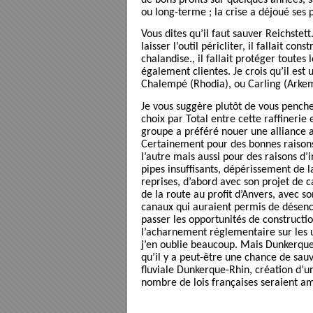
de bons profits sur quelques années,
ou long-terme ; la crise a déjoué ses 
Vous dites qu’il faut sauver Reichstett.
laisser l’outil péricliter, il fallait co
chalandise., il fallait protéger toutes
également clientes. Je crois qu’il est
Chalempé (Rhodia), ou Carling (Arke
Je vous suggère plutôt de vous pencher
choix par Total entre cette raffinerie
groupe a préféré nouer une alliance a
Certainement pour des bonnes raisons l
l’autre mais aussi pour des raisons d’i
pipes insuffisants, dépérissement de la
reprises, d’abord avec son projet de c
de la route au profit d’Anvers, avec s
canaux qui auraient permis de désencl
passer les opportunités de constructi
l’acharnement réglementaire sur les 
j’en oublie beaucoup. Mais Dunkerque e
qu’il y a peut-être une chance de sauver
fluviale Dunkerque-Rhin, création d’un
nombre de lois françaises seraient ame