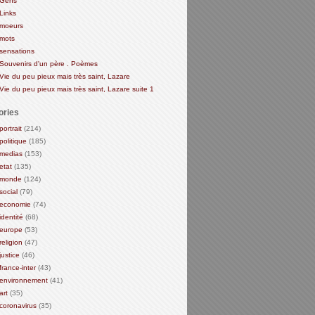
Gens
Links
moeurs
mots
sensations
Souvenirs d'un père . Poèmes
Vie du peu pieux mais très saint, Lazare
Vie du peu pieux mais très saint, Lazare suite 1
ories
portrait
(214)
politique
(185)
medias
(153)
etat
(135)
monde
(124)
social
(79)
economie
(74)
identité
(68)
europe
(53)
religion
(47)
justice
(46)
france-inter
(43)
environnement
(41)
art
(35)
coronavirus
(35)