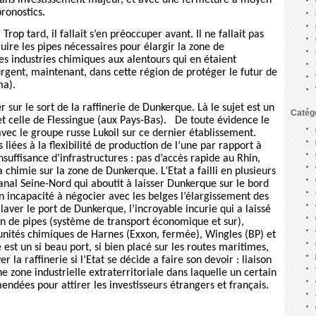
 sans investissement majeur, et avec une fermeture à moyen
pronostics.
 Trop tard, il fallait s’en préoccuper avant. Il ne fallait pas
nstruire les pipes nécessaires pour élargir la zone de
 les industries chimiques aux alentours qui en étaient
 urgent, maintenant, dans cette région de protéger le futur de
ma).
 sur le sort de la raffinerie de Dunkerque. Là le sujet est un
Catég
 et celle de Flessingue (aux Pays-Bas).
De toute évidence le
vec le groupe russe Lukoil sur ce dernier établissement.
iées à la flexibilité de production de l’une par rapport à
nsuffisance d’infrastructures : pas d’accès rapide au Rhin,
 chimie sur la zone de Dunkerque. L’Etat a failli en plusieurs
anal Seine-Nord qui aboutit à laisser Dunkerque sur le bord
on incapacité à négocier avec les belges l’élargissement des
aver le port de Dunkerque, l’incroyable incurie qui a laissé
on de pipes (système de transport économique et sur),
unités chimiques de Harnes (Exxon, fermée), Wingles (BP) et
st un si beau port, si bien placé sur les routes maritimes,
 la raffinerie si l’Etat se décide a faire son devoir : liaison
e zone industrielle extraterritoriale dans laquelle un certain
ndées pour attirer les investisseurs étrangers et français.