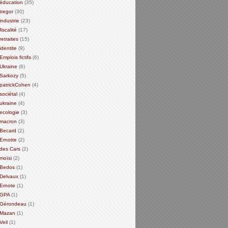
éducation
(35)
tregor
(30)
industrie
(23)
fiscalité
(17)
retraites
(15)
identite
(9)
Emplois fictifs
(6)
Ukraine
(6)
Sarkozy
(5)
patrickCohen
(4)
sociétal
(4)
ukraine
(4)
ecologie
(3)
macron
(3)
Becard
(2)
Ernotte
(2)
des Cars
(2)
moïsi
(2)
Bedos
(1)
Delvaux
(1)
Ernote
(1)
GPA
(1)
Gérondeau
(1)
Mazan
(1)
Veil
(1)