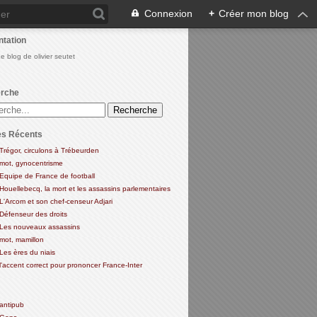
Connexion
+
Créer mon blog
ntation
Le blog de olivier seutet
rche
es Récents
Trégor, circulons à Trébeurden
mot, gynocentrisme
Equipe de France de football
Houellebecq, la mort et les assassins parlementaires
L'Arcom et son chef-censeur Adjari
Défenseur des droits
Les nouveaux assassins
mot, mamillon
Les ères du niais
l'accent correct pour prononcer France-Inter
antipub