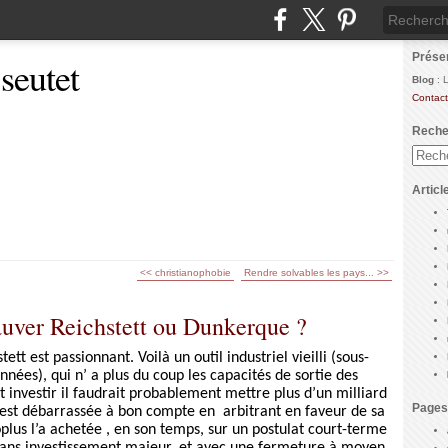
Prése
 seutet
Blog
: 
Contact
Reche
Articl
<< christianophobie
Rendre solvables les pays... >>
auver Reichstett ou Dunkerque ?
tt est passionnant. Voilà un outil industriel vieilli (sous-
nées), qui n’ a plus du coup les capacités de sortie des
it investir il faudrait probablement mettre plus d’un milliard
Pages
n est débarrassée à bon compte en
arbitrant en faveur de sa
plus l’a achetée , en son temps, sur un postulat court-terme