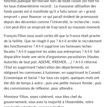
fonction publique territoriale hors de toute raison (en font foi
les taux d’absentéisme record) . La mauvaise utilisation des
fonds passés est si manifeste qu’il a fallu lancer un « grand
emprunt » pour financer ce qui paraît évident de promouvoir
depuis des décennies comme l’Université, la recherche ; mais
c’est peut-être un emprunt de trop lancé au mauvais moment.
François Fillon nous avait certes dit que la France était proche
de la faillite. Que ne réagit-il pas ? A-t-il arrêté le recrutement
des fonctionnaires ? A-t-il supprimé ces fameuses niches
fiscales ? A-t-il supprimé les aides aux entreprises ? A-t-il
fait
disparaître toute une série d’organismes parasitaires (Hautes
Autorités de tout poil, ADEME, IFREMER, …) ? A-t-il réformé
l’Etat en supprimant l’aberration des départements, en
obligeant les communes à fusionner, en supprimant le Conseil
Economique et Social ? Sur tous ces sujets, quelques mots ont
été dits de temps à autre ; puis une petite mesure timide ; puis
des commissions de réflexion pour attendre.
Monsieur Fillon, soyez cohérent, vous êtes chef du
gouvernement, vous avez la majorité à l’Assemblée, votre