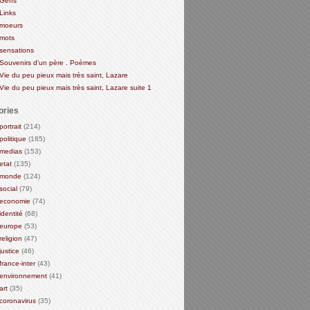
Gens
Links
moeurs
mots
sensations
Souvenirs d'un père . Poèmes
Vie du peu pieux mais très saint, Lazare
Vie du peu pieux mais très saint, Lazare suite 1
ories
portrait
(214)
politique
(185)
medias
(153)
etat
(135)
monde
(124)
social
(79)
economie
(74)
identité
(68)
europe
(53)
religion
(47)
justice
(46)
france-inter
(43)
environnement
(41)
art
(35)
coronavirus
(35)