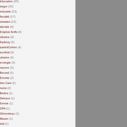
éducation
(35)
tregor
(30)
industrie
(23)
fiscalité
(17)
retraites
(15)
identite
(9)
Emplois fictifs
(6)
Ukraine
(6)
Sarkozy
(5)
patrickCohen
(4)
sociétal
(4)
ukraine
(4)
ecologie
(3)
macron
(3)
Becard
(2)
Ernotte
(2)
des Cars
(2)
moïsi
(2)
Bedos
(1)
Delvaux
(1)
Ernote
(1)
GPA
(1)
Gérondeau
(1)
Mazan
(1)
Veil
(1)