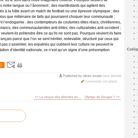
loi. Ils le sont dans notre imaginaire collectif. Pourquoi veulent se
s notre langue ou l’ânonnent ; des manifestants qui agitent des
és à la hâte avant un match de football ou une épreuve olympique ; des
 plus que millénaire de faits qui pourraient choquer leur communauté ;
ent l’endogamie ; des contempteurs de coutumes dites réacs, chrétiennes,
i-blancs, des communautaristes anti-élites, des culturalistes anti-occident ;
veulent-ils prétendre être ce qu’ils ne sont pas. Pourquoi veulent ils faire
rançais parce que l’on se sent héritier, redevable, structuré par ceux qui
t pas s’assimiler, les expatriés qui oublient leur culture ne peuvent le
Catég
tation d’identité nationale, ce n’est qu’un signe d’une présomption.
0
Published by olivier seutet
dans
identité
commenter cet article
…
<< La rançon des déboires du...
Olympe de Gouges ? >>