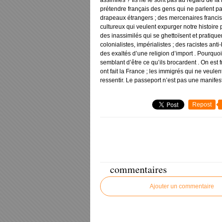
assimilés ? Ils ne le sont pas au regard de la 
prétendre français des gens qui ne parlent pa
drapeaux étrangers ; des mercenaires francis
cultureux qui veulent expurger notre histoire
des inassimilés qui se ghettoïsent et pratiqu
colonialistes, impérialistes ; des racistes ant
des exaltés d’une religion d’import . Pourquoi 
semblant d’être ce qu’ils brocardent . On est f
ont fait la France ; les immigrés qui ne veulen
ressentir. Le passeport n’est pas une manifes
Repost
commentaires
Ajouter un commentaire