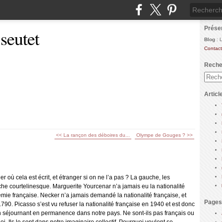
Prése
 seutet
Blog
: 
Contact
Reche
Articl
<< La rançon des déboires du...
Olympe de Gouges ? >>
r où cela est écrit, et étranger si on ne l’a pas ? La gauche, les
e courtelinesque. Marguerite Yourcenar n’a jamais eu la nationalité
démie française. Necker n’a jamais demandé la nationalité française, et
Pages
 1790. Picasso s’est vu refuser la nationalité française en 1940 et est donc
 en séjournant en permanence dans notre pays. Ne sont-ils pas français ou