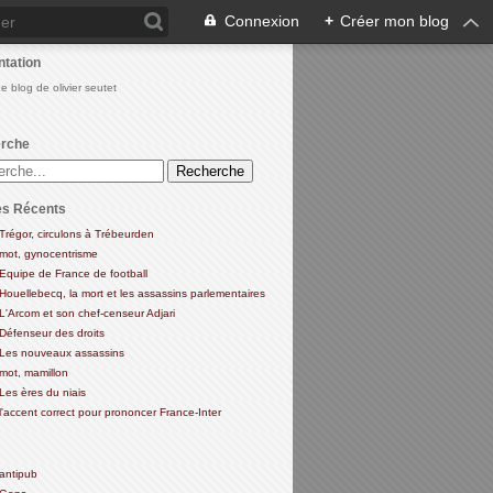
Connexion
+
Créer mon blog
ntation
Le blog de olivier seutet
rche
es Récents
Trégor, circulons à Trébeurden
mot, gynocentrisme
Equipe de France de football
Houellebecq, la mort et les assassins parlementaires
L'Arcom et son chef-censeur Adjari
Défenseur des droits
Les nouveaux assassins
mot, mamillon
Les ères du niais
l'accent correct pour prononcer France-Inter
antipub