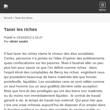
MENU
Accueil
» Taxer les riches
Taxer les riches
Publié le 19/10/2012 à 16:27
Par
olivier seutet
Il faut taxer les riches clame le choeur des élus socialistes.
Certes, personne n'a jamais eu l'idée d'opérer des prélèvements
quasi confiscatoires sur les pauvres. Mais il faudrait aller un peu
plus loin pour savoir ce que l'on définit comme riches : dans
l'esprit étroit des comptables de Bercy les riches englobent ceux
qui possèdent beaucoup de biens matériels tels que foncier,
portefeuille, liquidités. Les socialistes ravis se sont ralliés comme
un seul homme (ou un seul godillot) derrière cette acception.
Mais que font-ils des privilégiés qui ont des biens non matériels,
ou du moins non immédiatement liquides : le contrat de travail
garanti à vie, le temps de travail non extensif. Qui peut nier que
c'est une vraie richesse aujourd'hui de disposer d'un emploi dans
la fonction publique ou dans des sociétés du secteur public ou