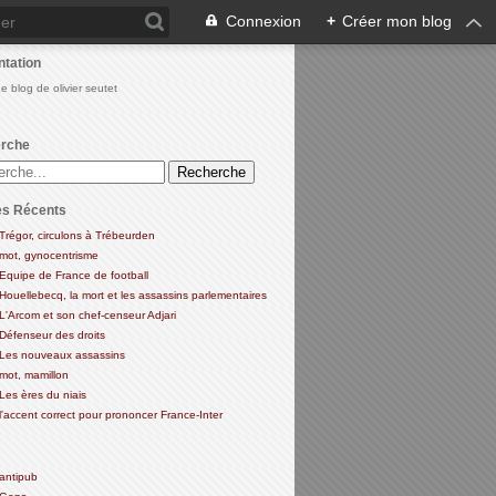
Connexion
+
Créer mon blog
ntation
Le blog de olivier seutet
rche
es Récents
Trégor, circulons à Trébeurden
mot, gynocentrisme
Equipe de France de football
Houellebecq, la mort et les assassins parlementaires
L'Arcom et son chef-censeur Adjari
Défenseur des droits
Les nouveaux assassins
mot, mamillon
Les ères du niais
l'accent correct pour prononcer France-Inter
antipub