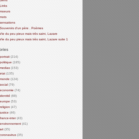
Gens
Links
moeurs
mots
sensations
Souvenirs d'un père . Poèmes
Vie du peu pieux mais très saint, Lazare
Vie du peu pieux mais très saint, Lazare suite 1
ories
portrait
(214)
politique
(185)
medias
(153)
etat
(135)
monde
(124)
social
(79)
economie
(74)
identité
(68)
europe
(53)
religion
(47)
justice
(46)
france-inter
(43)
environnement
(41)
art
(35)
coronavirus
(35)