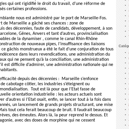
es qui ont rigidifié le droit du travail, d’une réforme de
sés certaines professions.
mbiante nous est administré par le port de Marseille-Fos.
rt de Marseille a gâché ses chances : zone de
is des décennies, faute de candidats, développement, à son
rcelone, Gênes, Anvers et tant d’autres, provincialisation
apables de la dynamiser , comme le canal Rhin-Rhône
onstruction de nouveaux pipes, l’insuffisance des liaisons
Catég
 ce gâchis monstrueux a été le fait d’une conjuration de tous
l’indécence dans leurs revendications, une administration du
aux qui ne pensent qu’à la conciliation, une administration
il est difficile d’admirer, une administration nationale qui ne
habitants.
nefficacité depuis des décennies :
Marseille s’enfonce
de cabotage côtier, les industries s’éteignent ou
 mondialisation.
Tout est là pour que l’Etat fasse de
lle orientation industrielle : les acteurs actuels sont
er d’autres si l’Etat osait, enfin, se lancer tout à la fois dans
annés, un lancement de grands projets structurant, une mise
Mais tout cela ferait beaucoup de bruit. Il faudrait beaucoup
grèves, des émeutes. Alors là, la peur reprend le dessus. Et
agonie, avec des doses de morphine qui ne cessent