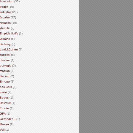
éducation
(35)
tregor
(30)
industrie
(23)
fiscalité
(17)
retraites
(15)
identite
(9)
Emplois fictifs
(6)
Ukraine
(6)
Sarkozy
(5)
patrickCohen
(4)
sociétal
(4)
ukraine
(4)
ecologie
(3)
macron
(3)
Becard
(2)
Ernotte
(2)
des Cars
(2)
moïsi
(2)
Bedos
(1)
Delvaux
(1)
Ernote
(1)
GPA
(1)
Gérondeau
(1)
Mazan
(1)
Veil
(1)