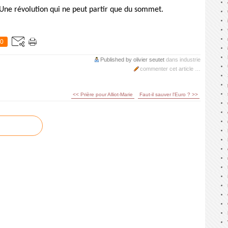
 Une révolution qui ne peut partir que du sommet.
0
Published by olivier seutet
dans
industrie
commenter cet article
…
<< Prière pour Alliot-Marie
Faut-il sauver l'Euro ? >>