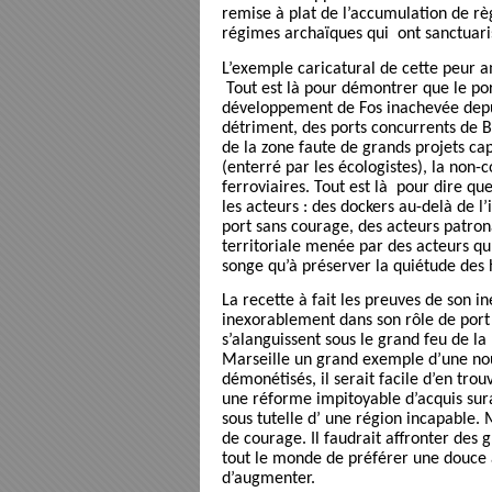
remise à plat de l’accumulation de règl
régimes archaïques qui
ont sanctuari
L’exemple caricatural de cette peur a
Tout est là pour démontrer que le po
développement de Fos inachevée depu
détriment, des ports concurrents de Ba
de la zone faute de grands projets c
(enterré par les écologistes), la non-c
ferroviaires. Tout est là
pour dire que
les acteurs : des dockers au-delà de 
port sans courage, des acteurs patron
territoriale menée par des acteurs qu’
songe qu’à préserver la quiétude des 
La recette à fait les preuves de son i
inexorablement dans son rôle de port 
s’alanguissent sous le grand feu de la
Marseille un grand exemple d’une nouve
démonétisés, il serait facile d’en trouv
une réforme impitoyable d’acquis sur
sous tutelle d’ une région incapable. 
de courage. Il faudrait affronter des 
tout le monde de préférer une douce 
d’augmenter.