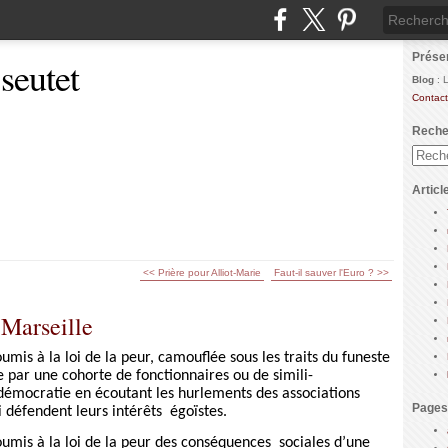
Prése
 seutet
Blog
: 
Contact
Reche
Articl
<< Prière pour Alliot-Marie
Faut-il sauver l'Euro ? >>
 Marseille
mis à la loi de la peur, camouflée sous les traits du funeste
e par une cohorte de fonctionnaires ou de simili-
a démocratie en écoutant les hurlements des associations
Pages
 défendent leurs intérêts
égoïstes.
oumis à la loi de la peur des conséquences
sociales d’une