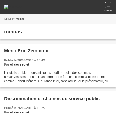
MENU
Accueil
» medias
medias
Merci Eric Zemmour
Publié le 26/03/2010 à 10:42
Par
olivier seutet
La tutelle du bien-pensant sur les médias atteint des sommets
himalayesques : - Il n’est pas permis de n’être pas contre la peine de mort
comme Robert Ménard sur France Inter, sans offusquer le présentateur, au
nom de l’humanisme, proclamé par saint Robert...
Discrimination et chaines de service public
Publié le 26/02/2010 à 10:25
Par
olivier seutet