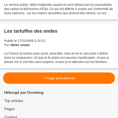
Le service public. Mots indigestes quand ils sont utilisés par les journalistes
des radios et télévisions d’Etat. Ce qui est difficile à avaler est l’uniformité de
leurs opinions : sur les mœurs sexuelles (qui doivent être libres), sur les
opinions politiques...
Les tartuffes des ondes
Publié le 17/11/2009 à 10:23
Par
olivier seutet
La France (d’autres pays aussi, peut-être, mais je ne le sais pas) s’abîme
dans la compassion. Et que je te plains les pauvres handicapés, et que je
pleure sur le sort des sans-papiers, et que je m’attendris sur les femmes
battues, et que je frémis sur...
< Page précédente
Hébergé par Overblog
Top articles
Pages
Contact