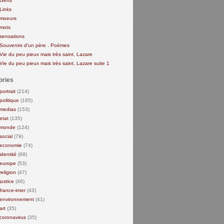
Gens
Links
moeurs
mots
sensations
Souvenirs d'un père . Poèmes
Vie du peu pieux mais très saint, Lazare
Vie du peu pieux mais très saint, Lazare suite 1
ories
portrait
(214)
politique
(185)
medias
(153)
etat
(135)
monde
(124)
social
(79)
economie
(74)
identité
(68)
europe
(53)
religion
(47)
justice
(46)
france-inter
(43)
environnement
(41)
art
(35)
coronavirus
(35)