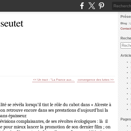
Prése
 seutet
Blog
: 
Contact
Reche
Articl
<< Un tract : "La France aux...
convergence des luttes >>
ité se révéla lorsqu’il tint le rôle du cabot dans « Alceste à
et l’on retrouve encore dans ses prestations d’aujourd’hui la
sans épaisseur.
Pages
élévisions complaisantes, de ses révoltes écologiques : là il
 pour mieux lancer la promotion de son dernier film ; on