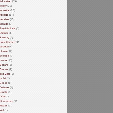
éducation
(35)
tregor
(29)
industrie
(23)
fiscalité
(17)
retraites
(15)
identite
(9)
Emplois fictifs
(6)
Ukraine
(6)
Sarkozy
(5)
patrickCohen
(4)
sociétal
(4)
ukraine
(4)
ecologie
(3)
macron
(3)
Becard
(2)
Ernotte
(2)
des Cars
(2)
moïsi
(2)
Bedos
(1)
Delvaux
(1)
Ernote
(1)
GPA
(1)
Gérondeau
(1)
Mazan
(1)
Veil
(1)