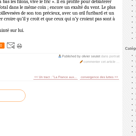
as les filons, vive le fric ». Il en profite pour déblatérer
Total dans le même coin ; encore un exalté du vent. Le plus
 billevesées de son ton précieux, avec un œil furibard et un
r croire qu’il y croit et que ceux qui n’y croient pas sont à
inté sur lui.
0
Catég
Published by olivier seutet
dans
portrait
commenter cet article
…
<< Un tract : "La France aux...
convergence des luttes >>