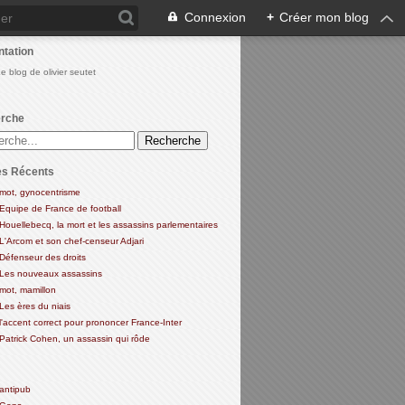
Connexion
+
Créer mon blog
ntation
Le blog de olivier seutet
rche
es Récents
mot, gynocentrisme
Equipe de France de football
Houellebecq, la mort et les assassins parlementaires
L'Arcom et son chef-censeur Adjari
Défenseur des droits
Les nouveaux assassins
mot, mamillon
Les ères du niais
l'accent correct pour prononcer France-Inter
Patrick Cohen, un assassin qui rôde
antipub