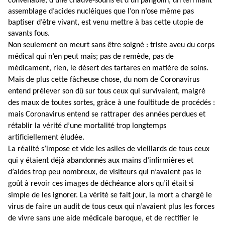
convenable, d’une chauve-souris et d’un pangolin, un terrifiant
assemblage d’acides nucléiques que l’on n’ose même pas
baptiser d’être vivant, est venu mettre à bas cette utopie de
savants fous.
Non seulement on meurt sans être soigné : triste aveu du corps
médical qui n’en peut mais; pas de remède, pas de
médicament, rien, le désert des tartares en matière de soins.
Mais de plus cette fâcheuse chose, du nom de Coronavirus
entend prélever son dû sur tous ceux qui survivaient, malgré
des maux de toutes sortes, grâce à une foultitude de procédés :
mais Coronavirus entend se rattraper des années perdues et
rétablir la vérité d’une mortalité trop longtemps
artificiellement éludée.
La réalité s’impose et vide les asiles de vieillards de tous ceux
qui y étaient déjà abandonnés aux mains d’infirmières et
d’aides trop peu nombreux, de visiteurs qui n’avaient pas le
goût à revoir ces images de déchéance alors qu’il était si
simple de les ignorer. La vérité se fait jour, la mort a chargé le
virus de faire un audit de tous ceux qui n’avaient plus les forces
de vivre sans une aide médicale baroque, et de rectifier le