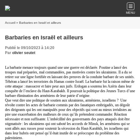
MENU
Accueil
» Barbaries en Israël et ailleurs
Barbaries en Israël et ailleurs
Publié le 09/10/2023 à 14:20
Par
olivier seutet
La barbarie menace toujours quand une une guerre est déclarée. Poutine a lancé des
troupes mal préparées, mal commandées, pas motivées contre les ukrainiens. Il a du se
retirer sur une ligne fortifiée en laissant des preuves de la conduite barbare de ses unités.
Téhéran a lancé les terroristes du Hamas contre Israël. La barbarie fut la raison même de
cette attaque : massacrer et faire peur aux juifs. Erdogan a soutenu les Azéris dans leur
conquête de l’enclave du Haut-Karabakh. Il poursuit la politique des Jeunes Turcs d’une
barbare élimination des arméniens de leur patrie d’origine.
Que veut dire une politique de soutien aux ukrainiens, arméniens, israéliens ?
Une
révolte contre les actes de barbarie commis par des fanatiques embrigadés, un dégoût
des dirigeants qui les ont manipulés pour des objectifs qui sont au mieux irréalistes au
pire une exacerbation des malheurs de ceux qu’ils prétendent commander. Réaction
nécessaire et non suffisante. L’imbécillité des gouvernants des pays attaqués doit être
stigmatisée : les ukrainiens qui ont saboté les accords de Minsk, les arméniens qui se
sont alliés aux russes pour soutenir la sécession du Haut-Karabkh, les israéliens qui
dans leur hubris ont pensé qu’il était inutile de se préoccuper du problème des
palestiniens.