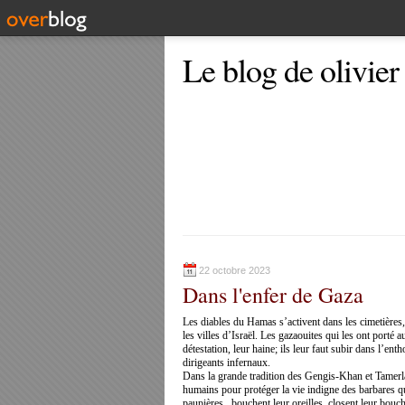
Le blog de olivier
22 octobre 2023
Dans l'enfer de Gaza
Les diables du Hamas s’activent dans les cimetières,
les villes d’Israël. Les gazaouites qui les ont porté 
détestation, leur haine; ils leur faut subir dans l’en
dirigeants infernaux.
Dans la grande tradition des Gengis-Khan et Tamerlan
humains pour protéger la vie indigne des barbares qui
paupières,
bouchent leur oreilles, closent leur bouc