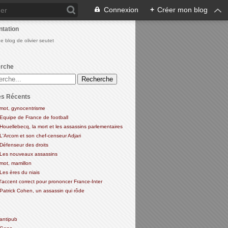
Connexion
+
Créer mon blog
ntation
Le blog de olivier seutet
rche
es Récents
mot, gynocentrisme
Equipe de France de football
Houellebecq, la mort et les assassins parlementaires
L'Arcom et son chef-censeur Adjari
Défenseur des droits
Les nouveaux assassins
mot, mamillon
Les ères du niais
l'accent correct pour prononcer France-Inter
Patrick Cohen, un assassin qui rôde
antipub