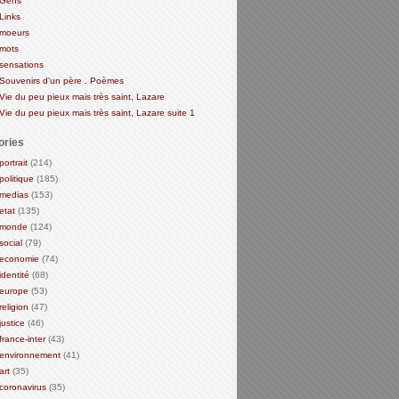
Gens
Links
moeurs
mots
sensations
Souvenirs d'un père . Poèmes
Vie du peu pieux mais très saint, Lazare
Vie du peu pieux mais très saint, Lazare suite 1
ories
portrait
(214)
politique
(185)
medias
(153)
etat
(135)
monde
(124)
social
(79)
economie
(74)
identité
(68)
europe
(53)
religion
(47)
justice
(46)
france-inter
(43)
environnement
(41)
art
(35)
coronavirus
(35)