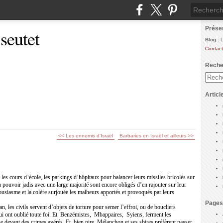
Prése
 seutet
Blog
: 
Contact
Reche
Articl
<< Les ennemis d'Israël
Barbaries en Israël et ailleurs >>
 les cours d’école, les parkings d’hôpitaux pour balancer leurs missiles bricolés sur
au pouvoir jadis avec une large majorité sont encore obligés d’en rajouter sur leur
thousiasme et la colère surjouée les malheurs apportés et provoqués par leurs
Pages
, les civils servent d’objets de torture pour semer l’effroi, ou de boucliers
 ont oublié toute foi. Et
Benzémistes,
Mbappaires,
Syiens, ferment les
he devant des crimes avérés. Et, bien pire, Mélanchon et ses sbires préfèrent passer