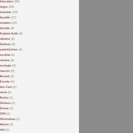
éducation
(35)
tregor
(29)
industrie
(23)
fiscalité
(17)
retraites
(15)
identite
(9)
Emplois fictifs
(6)
Ukraine
(6)
Sarkozy
(5)
patrickCohen
(4)
sociétal
(4)
ukraine
(4)
ecologie
(3)
macron
(3)
Becard
(2)
Ernotte
(2)
des Cars
(2)
moïsi
(2)
Bedos
(1)
Delvaux
(1)
Ernote
(1)
GPA
(1)
Gérondeau
(1)
Mazan
(1)
Veil
(1)