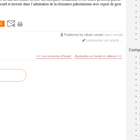
Israël et investir dans l’admiration de la résistance palestinienne avec espoir de gros
0
Published by olivier seutet
dans
monde
commenter cet article
…
Catég
<< Les ennemis d'Israël
Barbaries en Israël et ailleurs >>