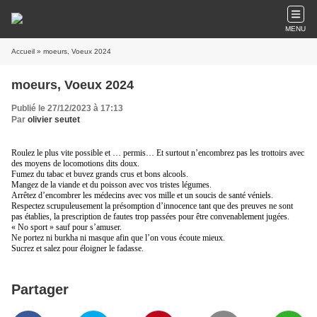
MENU
Accueil
» moeurs, Voeux 2024
moeurs, Voeux 2024
Publié le 27/12/2023 à 17:13
Par
olivier seutet
Roulez le plus vite possible et … permis… Et surtout n’encombrez pas les trottoirs avec
des moyens de locomotions dits doux.
Fumez du tabac et buvez grands crus et bons alcools.
Mangez de la viande et du poisson avec vos tristes légumes.
Arrêtez d’encombrer les médecins avec vos mille et un soucis de santé véniels.
Respectez scrupuleusement la présomption d’innocence tant que des preuves ne sont
pas établies, la prescription de fautes trop passées pour être convenablement jugées.
« No sport » sauf pour s’amuser.
Ne portez ni burkha ni masque afin que l’on vous écoute mieux.
Sucrez et salez pour éloigner le fadasse.
Partager