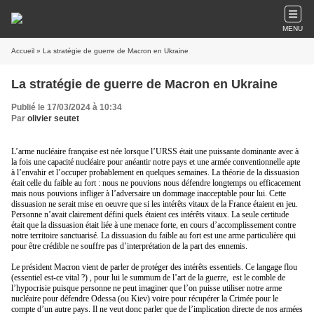
MENU
Accueil
» La stratégie de guerre de Macron en Ukraine
La stratégie de guerre de Macron en Ukraine
Publié le 17/03/2024 à 10:34
Par
olivier seutet
L’arme nucléaire française est née lorsque l’URSS était une puissante dominante avec à
la fois une capacité nucléaire pour anéantir notre pays et une armée conventionnelle apte
à l’envahir et l’occuper probablement en quelques semaines. La théorie de la dissuasion
était celle du faible au fort : nous ne pouvions nous défendre longtemps ou efficacement
mais nous pouvions infliger à l’adversaire un dommage inacceptable pour lui. Cette
dissuasion ne serait mise en oeuvre que si les intérêts vitaux de la France étaient en jeu.
Personne n’avait clairement défini quels étaient ces intérêts vitaux. La seule certitude
était que la dissuasion était liée à une menace forte, en cours d’accomplissement contre
notre territoire sanctuarisé. La dissuasion du faible au fort est une arme particulière qui
pour être crédible ne souffre pas d’interprétation de la part des ennemis.
Le président Macron vient de parler de protéger des intérêts essentiels. Ce langage flou
(essentiel est-ce vital ?) , pour lui le summum de l’art de la guerre,
est le comble de
l’hypocrisie puisque personne ne peut imaginer que l’on puisse utiliser notre arme
nucléaire pour défendre Odessa (ou Kiev) voire pour récupérer la Crimée pour le
compte d’un autre pays. Il ne veut donc parler que de l’implication directe de nos armées