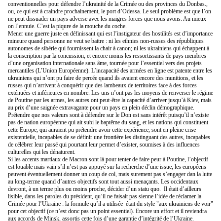
conventionnelles pour défendre l’ukrainité de la Crimée ou des provinces du Donbas.,
ou, ce qui est à craindre prochainement, le port d’Odessa. Le seul problème est que l’on
ne peut dissuader un pays adverse avec les maigres forces que nous avons. Au mieux
on l’ennuie. C’est la piqure de la mouche du coche.
Mener une guerre juste en définissant qui est l’instigateur des hostilités est d’importance
mineure quand personne ne veut se battre : ni les ethnies non-russes des républiques
autonomes de sibérie qui fournissent la chair à canon; ni les ukrainiens qui échappent à
la conscription par la concussion; et encore moins les ressortissants de pays membres
d’une organisation internationale sans âme, tournée pour l’essentiel vers des projets
mercantiles (L’Union Européenne). L’incapacité des armées en ligne est patente entre les
ukrainiens qui n’ont pu faire de percée quand ils avaient encore des munitions, et les
russes qui n’arrivent à conquérir que des lambeaux de territoires face à des forces
exténuées et inférieures en nombre. Les uns n’ont pas les moyens de renverser le régime
de Poutine par les armes, les autres ont peut-être la capacité d’arriver jusqu’à Kiev, mais
au prix d’une saignée extravagante pour un pays en plein déclin démographique.
Prétendre que nos valeurs sont à défendre sur le Don est sans intérêt puisqu’il n’existe
pas de nation européenne qui ait subi le baptême du sang, et les nations qui constituent
cette Europe, qui auraient pu prétendre avoir cette expérience, sont en pleine crise
existentielle, incapables de se définir une frontière les distinguant des autres, incapables
de célébrer leur passé qui pourtant leur permet d’exister, soumises à des influences
culturelles qui les dénaturent.
Si les accents martiaux de Macron sont là pour tenter de faire peur à Poutine, l’objectif
est louable mais vain s’il n’est pas appuyé sur la recherche d’une issue; les européens
peuvent éventuellement donner un coup de col, mais surement pas s’engager dan la lutte
au long-terme quand d’autres objectifs sont tout aussi menaçants. Les occidentaux
devront, à un terme plus ou moins proche, décider d’un statu quo.
Il était d’ailleurs
lisible, dans les paroles du président, qu’il ne faisait pas sienne l’idée de réclamer la
Crimée pour l’Ukraine : la formule qu’il a utilisée
était du style "aux ukrainiens de voir"
pour cet objectif (ce n’est donc pas un point essentiel). Encore un effort et il reviendra
aux accords de Minsk, assortis cette fois d’une garantie d’intégrité de l’Ukraine.