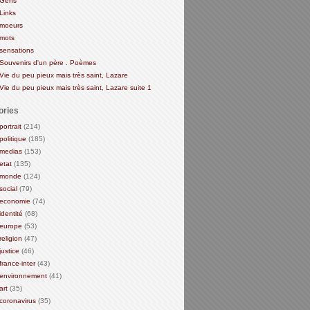
Gens
Links
moeurs
mots
sensations
Souvenirs d'un père . Poèmes
Vie du peu pieux mais très saint, Lazare
Vie du peu pieux mais très saint, Lazare suite 1
ories
portrait
(214)
politique
(185)
medias
(153)
etat
(135)
monde
(124)
social
(79)
economie
(74)
identité
(68)
europe
(53)
religion
(47)
justice
(46)
france-inter
(43)
environnement
(41)
art
(35)
coronavirus
(35)