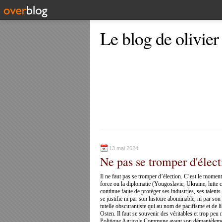
Le blog de olivier
13 mai 2024
Ne pas se tromper d'élect
Il ne faut pas se tromper d’élection. C’est le momen
force ou la diplomatie (Yougoslavie, Ukraine, lutte
continue faute de protéger ses industries, ses talent
se justifie ni par son histoire abominable, ni par so
tutelle obscurantiste qui au nom de pacifisme et de l
Osten. Il faut se souvenir des véritables et trop pe
Politique Agricole Commune avant son démantèlement 