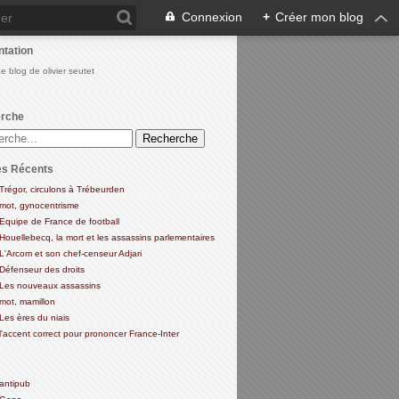
Connexion
+
Créer mon blog
ntation
Le blog de olivier seutet
rche
es Récents
Trégor, circulons à Trébeurden
mot, gynocentrisme
Equipe de France de football
Houellebecq, la mort et les assassins parlementaires
L'Arcom et son chef-censeur Adjari
Défenseur des droits
Les nouveaux assassins
mot, mamillon
Les ères du niais
l'accent correct pour prononcer France-Inter
antipub