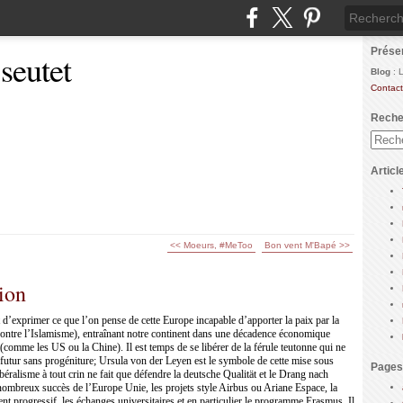
Prése
 seutet
Blog
: 
Contact
Reche
Articl
<< Moeurs, #MeToo
Bon vent M'Bapé >>
ion
t d’exprimer ce que l’on pense de cette Europe incapable d’apporter la paix par la
 contre l’Islamisme), entraînant notre continent dans une décadence économique
s (comme les US ou la Chine). Il est temps de se libérer de la férule teutonne qui ne
n futur sans progéniture; Ursula von der Leyen est le symbole de cette mise sous
Pages
ibéralisme à tout crin ne fait que défendre la deutsche Qualität et le Drang nach
u nombreux succès de l’Europe Unie, les projets style Airbus ou Ariane Espace, la
progressif, les échanges universitaires et en particulier le programme Erasmus. Il