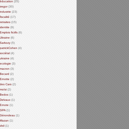
éducation
(35)
tregor
(30)
industrie
(23)
fiscalité
(17)
retraites
(15)
identite
(9)
Emplois fictifs
(6)
Ukraine
(6)
Sarkozy
(5)
patrickCohen
(4)
sociétal
(4)
ukraine
(4)
ecologie
(3)
macron
(3)
Becard
(2)
Ernotte
(2)
des Cars
(2)
moïsi
(2)
Bedos
(1)
Delvaux
(1)
Ernote
(1)
GPA
(1)
Gérondeau
(1)
Mazan
(1)
Veil
(1)