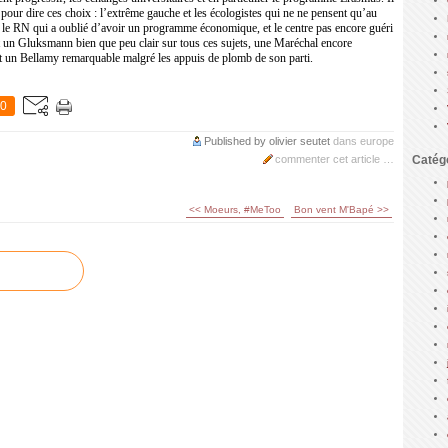
 pour dire ces choix : l’extrême gauche et les écologistes qui ne ne pensent qu’au
, le RN qui a oublié d’avoir un programme économique, et le centre pas encore guéri
nt un Gluksmann bien que peu clair sur tous ces sujets, une Maréchal encore
t un Bellamy remarquable malgré les appuis de plomb de son parti.
0
Published by olivier seutet
dans
europe
commenter cet article
…
Catég
<< Moeurs, #MeToo
Bon vent M'Bapé >>