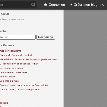
Connexion
+
Créer mon blog
ntation
Le blog de olivier seutet
rche
es Récents
mot, gynocentrisme
Equipe de France de football
Houellebecq, la mort et les assassins parlementaires
L'Arcom et son chef-censeur Adjari
Défenseur des droits
Les nouveaux assassins
mot, mamillon
Les ères du niais
l'accent correct pour prononcer France-Inter
Patrick Cohen, un assassin qui rôde
antipub