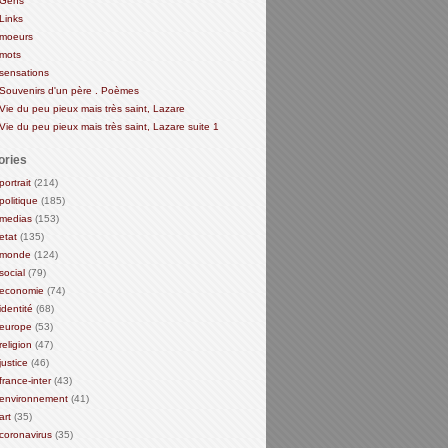
Gens
Links
moeurs
mots
sensations
Souvenirs d'un père . Poèmes
Vie du peu pieux mais très saint, Lazare
Vie du peu pieux mais très saint, Lazare suite 1
ories
portrait
(214)
politique
(185)
medias
(153)
etat
(135)
monde
(124)
social
(79)
economie
(74)
identité
(68)
europe
(53)
religion
(47)
justice
(46)
france-inter
(43)
environnement
(41)
art
(35)
coronavirus
(35)