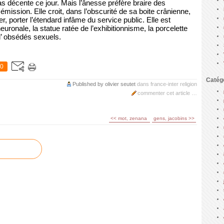
s décente ce jour. Mais l’ânesse préfère braire des
émission. Elle croit, dans l’obscurité de sa boite crânienne,
er, porter l’étendard infâme du service public. Elle est
uronale, la statue ratée de l’exhibitionnisme, la porcelette
d’ obsédés sexuels.
0
Catég
Published by olivier seutet
dans
france-inter
religion
commenter cet article
…
<< mot, zenana
gens, jacobins >>