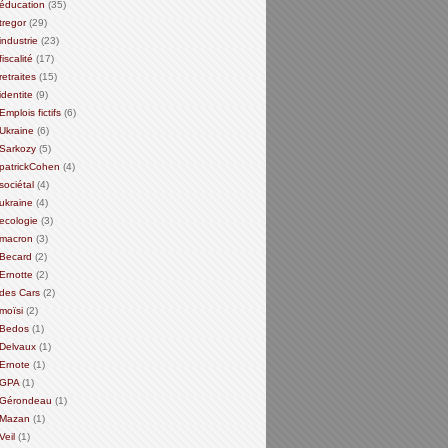
éducation
(35)
tregor
(29)
industrie
(23)
fiscalité
(17)
retraites
(15)
identite
(9)
Emplois fictifs
(6)
Ukraine
(6)
Sarkozy
(5)
patrickCohen
(4)
sociétal
(4)
ukraine
(4)
ecologie
(3)
macron
(3)
Becard
(2)
Ernotte
(2)
des Cars
(2)
moïsi
(2)
Bedos
(1)
Delvaux
(1)
Ernote
(1)
GPA
(1)
Gérondeau
(1)
Mazan
(1)
Veil
(1)