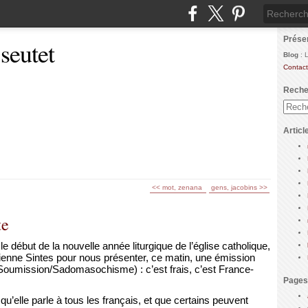
Prése
 seutet
Blog
: 
Contact
Reche
Articl
<< mot, zenana
gens, jacobins >>
te
e début de la nouvelle année liturgique de l’église catholique,
ienne Sintes pour nous présenter, ce matin, une émission
oumission/Sadomasochisme) : c’est frais, c’est France-
Pages
e, qu’elle parle à tous les français, et que certains peuvent