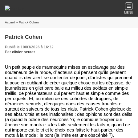
MENU
Accueil
» Patrick Cohen
Patrick Cohen
Publié le 10/03/2026 à 16:32
Par
olivier seutet
Un petit peuple de mannequins mises en esclavage par des
souteneurs de la mode, d’ acteurs qui pensent qu’ils pensent
quand ils devraient se contenter de jouer, d’artistes qui prennent
la pose en oubliant de créer quelque chose qui les dépasse, de
journalistes en gilet pare balle au milieu des soldats en simple
treillis, de présentateurs qui parlent haut et simple comme des
perroquets. Et, au milieu de ces cohortes de drogués, de
déracinés sexuels, d’engagés dans des causes troubles et
surtout de suiveurs de tous les niais, Patrick Cohen glorieux de
ses absurdités et ses irrationalités : des opinions sont des délits
(à quand la police des neurones ?); le comique troupier qui
ânonne son mantra : « les faits seulement les faits », quand ce
qui importe est le tri et le choix des faits; le haut-parleur des
mots à la mode : le pont (la limite est une obscénité ?),