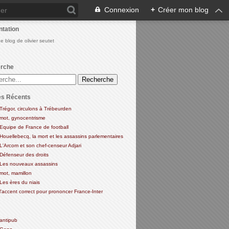
Connexion
+
Créer mon blog
ntation
Le blog de olivier seutet
rche
es Récents
Trégor, circulons à Trébeurden
mot, gynocentrisme
Equipe de France de football
Houellebecq, la mort et les assassins parlementaires
L'Arcom et son chef-censeur Adjari
Défenseur des droits
Les nouveaux assassins
mot, mamillon
Les ères du niais
l'accent correct pour prononcer France-Inter
antipub