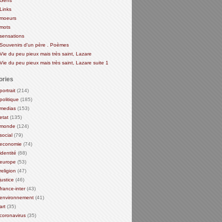
Gens
Links
moeurs
mots
sensations
Souvenirs d'un père . Poèmes
Vie du peu pieux mais très saint, Lazare
Vie du peu pieux mais très saint, Lazare suite 1
ories
portrait
(214)
politique
(185)
medias
(153)
etat
(135)
monde
(124)
social
(79)
economie
(74)
identité
(68)
europe
(53)
religion
(47)
justice
(46)
france-inter
(43)
environnement
(41)
art
(35)
coronavirus
(35)