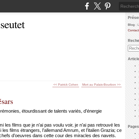
Prése
 seutet
Blog
: 
Contact
Reche
Articl
<< Patrick Cohen
Mort au Palais-Bourbon >>
ésars
émonies, étourdissant de talents variés, d’énergie
i les films que je n’ai pas voulu voir, je n’ai pas retrouvé les
Pages
 les films étrangers, l’allemand Amrum, et l’italien Grazia; ce
s chefs d’oeuvres dans cette cour des miracles des navets.