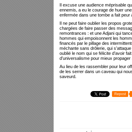
Il excuse une audience méprisable qu
ennemis, a eu le courage de huer une 
enfermée dans une tombe a fait peur 
Il ne peut faire oublier les propos g
chargées de faire passer des messages,
remontrances : et une Adjani qui tanc
hommes qui empoisonnent les hommes, 
financés par le pillage des intermitte
méchante sans drôlerie, qui s’attaque 
oublié le nom qui se félicite d’avoir fa
d’universalisme pour mieux propager 
Au lieu de les rassembler pour leur of
de les serrer dans un caveau qui nous 
saveurd.
Repost