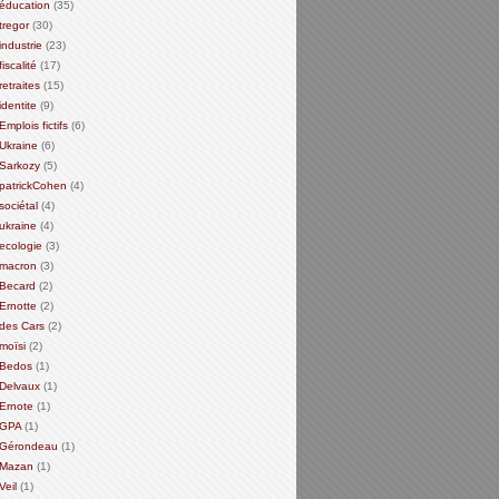
éducation
(35)
tregor
(30)
industrie
(23)
fiscalité
(17)
retraites
(15)
identite
(9)
Emplois fictifs
(6)
Ukraine
(6)
Sarkozy
(5)
patrickCohen
(4)
sociétal
(4)
ukraine
(4)
ecologie
(3)
macron
(3)
Becard
(2)
Ernotte
(2)
des Cars
(2)
moïsi
(2)
Bedos
(1)
Delvaux
(1)
Ernote
(1)
GPA
(1)
Gérondeau
(1)
Mazan
(1)
Veil
(1)