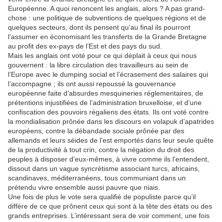
Européenne. A quoi renoncent les anglais, alors ? A pas grand-
chose : une politique de subventions de quelques régions et de
quelques secteurs, dont ils pensent qu’au final ils pourront
l’assumer en économisant les transferts de la Grande Bretagne
au profit des ex-pays de l’Est et des pays du sud.
Mais les anglais ont voté pour ce qui déplait à ceux qui nous
gouvernent : la libre circulation des travailleurs au sein de
l’Europe avec le dumping social et l’écrasement des salaires qui
l’accompagne ; ils ont aussi repoussé la gouvernance
européenne faite d’absurdes mesquineries réglementaires, de
prétentions injustifiées de l’administration bruxelloise, et d’une
confiscation des pouvoirs régaliens des états. Ils ont voté contre
la mondialisation prônée dans les discours en volapuk d’apatrides
européens, contre la débandade sociale prônée par des
allemands et leurs séides de l’est emportés dans leur seule quête
de la productivité à tout crin, contre la négation du droit des
peuples à disposer d’eux-mêmes, à vivre comme ils l’entendent,
dissout dans un vague syncrétisme associant turcs, africains,
scandinaves, méditerranéens, tous communiant dans un
prétendu vivre ensemble aussi pauvre que niais.
Une fois de plus le vote sera qualifié de populiste parce qu’il
diffère de ce que prônent ceux qui sont à la tête des états ou des
grands entreprises. L’intéressant sera de voir comment, une fois