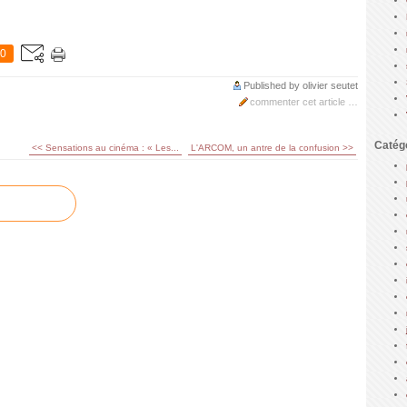
0
Published by olivier seutet
commenter cet article
…
Catég
<< Sensations au cinéma : « Les...
L'ARCOM, un antre de la confusion >>