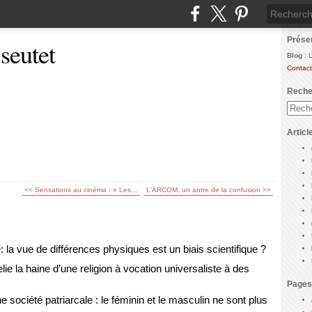
Prése
 seutet
Blog
: 
Contact
Reche
Articl
<< Sensations au cinéma : « Les...
L'ARCOM, un antre de la confusion >>
: la vue de différences physiques est un biais scientifique ?
ie la haine d’une religion à vocation universaliste à des
Pages
 société patriarcale : le féminin et le masculin ne sont plus