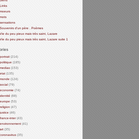
Gens
Links
moeurs
mots
sensations
Souvenirs d'un père . Poèmes
Vie du peu pieux mais très saint, Lazare
Vie du peu pieux mais très saint, Lazare suite 1
ories
portrait
(214)
politique
(185)
medias
(153)
etat
(135)
monde
(124)
social
(79)
economie
(74)
identité
(68)
europe
(53)
religion
(47)
justice
(46)
france-inter
(43)
environnement
(41)
art
(35)
coronavirus
(35)