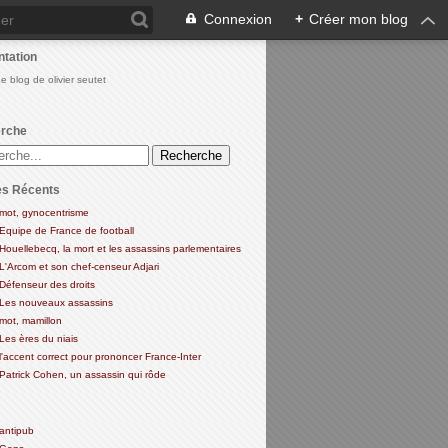
Connexion
+
Créer mon blog
ntation
Le blog de olivier seutet
rche
es Récents
mot, gynocentrisme
Equipe de France de football
Houellebecq, la mort et les assassins parlementaires
L'Arcom et son chef-censeur Adjari
Défenseur des droits
Les nouveaux assassins
mot, mamillon
Les ères du niais
l'accent correct pour prononcer France-Inter
Patrick Cohen, un assassin qui rôde
antipub