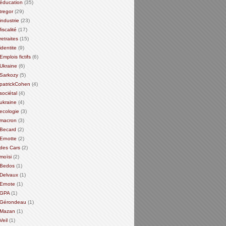
éducation
(35)
tregor
(29)
industrie
(23)
fiscalité
(17)
retraites
(15)
identite
(9)
Emplois fictifs
(6)
Ukraine
(6)
Sarkozy
(5)
patrickCohen
(4)
sociétal
(4)
ukraine
(4)
ecologie
(3)
macron
(3)
Becard
(2)
Ernotte
(2)
des Cars
(2)
moïsi
(2)
Bedos
(1)
Delvaux
(1)
Ernote
(1)
GPA
(1)
Gérondeau
(1)
Mazan
(1)
Veil
(1)