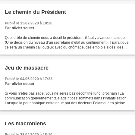
Le chemin du Président
Publié le 15/07/2020 à 10:26
Par
olivier seutet
Quel drôle de chemin nous a décrit le président : il faut y avancer masquer
(Une décision du niveau d’un secrétaire d’état au confinement). Il paraît que
ce sera un chemin caillouteux avec du chômage, des emplois aidés, des
systèmes de soutien aux individus...
Jeu de massacre
Publié le 04/05/2020 à 17:23
Par
olivier seutet
Si vous n’êtes pas sage, vous ne serez pas déconfiné lundi prochain ! La
communication gouvernementale atteint des sommets dans l’infantilisation.
Lorsque la peur panique entretenue par des docteurs Folamour en pleine
érection, prendra fin, le réveil...
Les macroniens
Publié le 28/04/2020 à 18:10