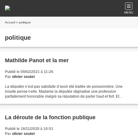
MENU
Accueil
» politique
politique
Mathilde Panot et la mer
Publié le 09/02/2021 à 11:26
Par
olivier seutet
La députée n’est pas satisfaite d’avoir été traitée de poissonnière. Une
insulte pense-t-elle. Madame la députée stigmatise une profession
parfaitement honorable malgré sa réputation de parler haut et fort. Et
qu’aurait-elle dit de harengère ? De morue...
La déroute de la fonction publique
Publié le 18/11/2020 à 10:51
Par
olivier seutet