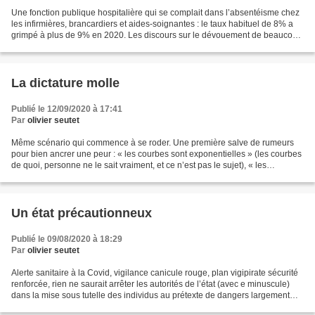
Une fonction publique hospitalière qui se complait dans l’absentéisme chez
les infirmières, brancardiers et aides-soignantes : le taux habituel de 8% a
grimpé à plus de 9% en 2020. Les discours sur le dévouement de beaucoup
doit être nuancé par le je...
La dictature molle
Publié le 12/09/2020 à 17:41
Par
olivier seutet
Même scénario qui commence à se roder. Une première salve de rumeurs
pour bien ancrer une peur : « les courbes sont exponentielles » (les courbes
de quoi, personne ne le sait vraiment, et ce n’est pas le sujet), « les
comportements non civiques se sont...
Un état précautionneux
Publié le 09/08/2020 à 18:29
Par
olivier seutet
Alerte sanitaire à la Covid, vigilance canicule rouge, plan vigipirate sécurité
renforcée, rien ne saurait arrêter les autorités de l’état (avec e minuscule)
dans la mise sous tutelle des individus au prétexte de dangers largement
surestimés. Toute amorce...