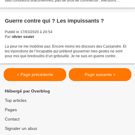
sauf conditions draconiennes, pas de droit de commercer ; élections
annulées ; hypothèses discutées sans retenues...
Guerre contre qui ? Les impuissants ?
Publié le 17/03/2020 à 20:54
Par
olivier seutet
La peur ne me mobilise pas. Encore moins les discours des Cassandre. Et
les injonctions de l’incapable qui prétend gouverner mes gestes ne sont
pour moi que bredouillis d’un gribouille. Je ne suis en guerre contre
personne. En particulier pas contre un...
< Page précédente
Page suivante >
Hébergé par Overblog
Top articles
Pages
Contact
Signaler un abus