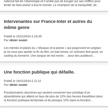
national fait de l’étymologie et n’arrête pas de bouger sur ses chiffres pour
tenter de faire plaisir à tout le monde. Le champion de la tranquillité, de
l’équanimité, a tout l’air...
Intervenantes sur France-Inter et autres du
même genre
Publié le 24/11/2024 à 18:49
Par
olivier seutet
Les mémés et pépés du « Masque et la plume » qui jargonnent en anglais :
je ne veux pas spoiler la fin du film, un bad movie, un scénario feel good, un
casting du tonnerre. Une langue de red necks … pour des auditeurs
cocoonés au wookisme. Les sectaires...
Une fonction publique qui défaille.
Publié le 19/11/2024 à 11:11
Par
olivier seutet
Fonctionnaires obscènes qui veulent conserver leur privilège d’un
absentéisme qui atteint un taux de plus de 10% des heures travaillées dans
la fonction publique territoriale et de presque 10% dans la fonction
hospitalière. Cheminots flemmards qui s’accrochent...