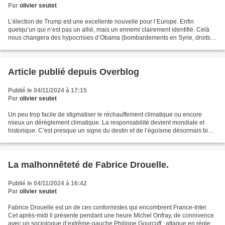
Par
olivier seutet
L’élection de Trump est une excellente nouvelle pour l’Europe. Enfin
quelqu’un qui n’est pas un allié, mais un ennemi clairement identifié. Celà
nous changera des hypocrisies d’Obama (bombardements en Syrie, droits
de douane), des coups fourrés de Biden...
Article publié depuis Overblog
Publié le 04/11/2024 à 17:15
Par
olivier seutet
Un peu trop facile de stigmatiser le réchauffement climatique ou encore
mieux un dérèglement climatique. La responsabilité devient mondiale et
historique. C’est presque un signe du destin et de l’égoïsme désormais bien
connu des occidentaux pollueurs....
La malhonnêteté de Fabrice Drouelle.
Publié le 04/11/2024 à 16:42
Par
olivier seutet
Fabrice Drouelle est un de ces conformistes qui encombrent France-Inter.
Cet après-midi il présente pendant une heure Michel Onfray, de connivence
avec un sociologue d’extrême-gauche Philippe Gourcuff : attaque en règle