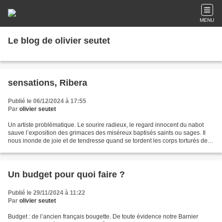
MENU
Le blog de olivier seutet
sensations, Ribera
Publié le 06/12/2024 à 17:55
Par
olivier seutet
Un artiste problématique. Le sourire radieux, le regard innocent du nabot
sauve l’exposition des grimaces des miséreux baptisés saints ou sages. Il
nous inonde de joie et de tendresse quand se tordent les corps torturés des
saint Barthélémy, saint Sébastien,...
Un budget pour quoi faire ?
Publié le 29/11/2024 à 11:22
Par
olivier seutet
Budget : de l’ancien français bougette. De toute évidence notre Barnier