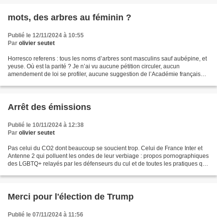
mots, des arbres au féminin ?
Publié le 12/11/2024 à 10:55
Par
olivier seutet
Horresco referens : tous les noms d’arbres sont masculins sauf aubépine, et
yeuse. Où est la parité ? Je n’ai vu aucune pétition circuler, aucun
amendement de loi se profiler, aucune suggestion de l’Académie française
pour tenter de corriger cette déplorable...
Arrêt des émissions
Publié le 10/11/2024 à 12:38
Par
olivier seutet
Pas celui du CO2 dont beaucoup se soucient trop. Celui de France Inter et
Antenne 2 qui polluent les ondes de leur verbiage : propos pornographiques
des LGBTQ+ relayés par les défenseurs du cul et de toutes les pratiques qui
tournent autour, louanges...
Merci pour l'élection de Trump
Publié le 07/11/2024 à 11:56